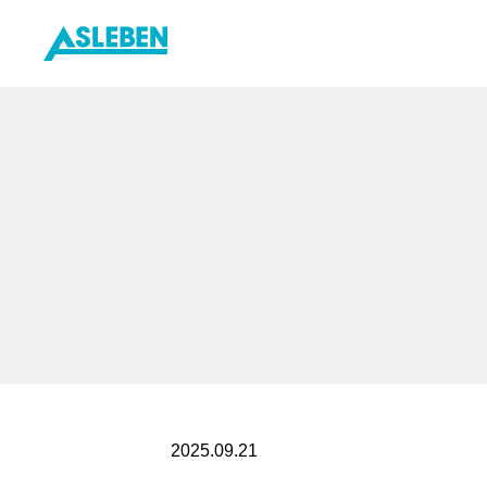
内
容
を
ス
キ
ッ
プ
2025.09.21