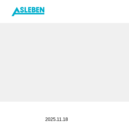
内
容
を
ス
キ
ッ
プ
2025.11.18