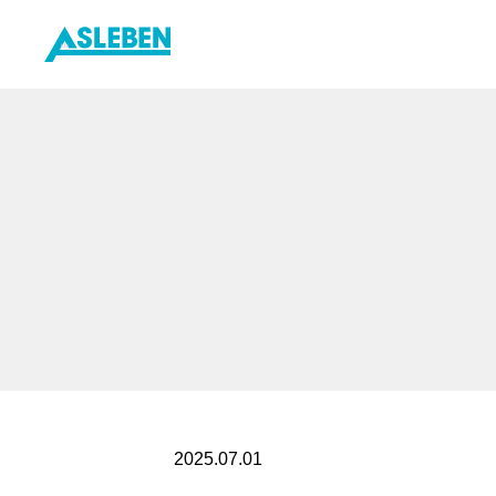
内
容
を
ス
キ
ッ
プ
2025.07.01