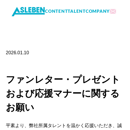
CONTENT
TALENT
COMPANY
内
容
を
2026.01.10
ス
キ
ッ
ファンレター・プレゼント
プ
および応援マナーに関する
お願い
平素より、弊社所属タレントを温かく応援いただき、誠