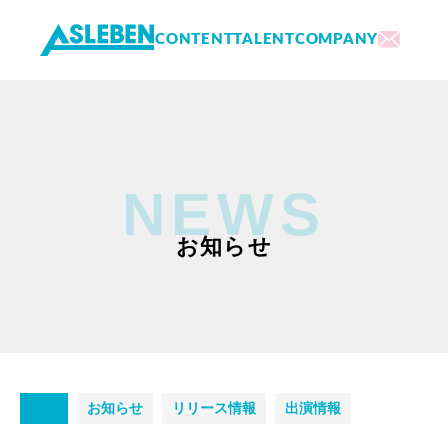
CONTENT
TALENT
COMPANY
内
容
を
ス
キ
NEWS
ッ
プ
お知らせ
全て
お知らせ
リリース情報
出演情報