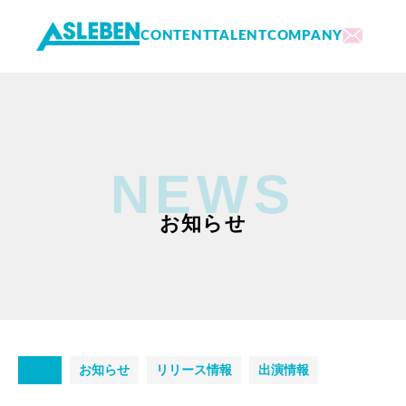
CONTENT
TALENT
COMPANY
内
容
を
ス
キ
NEWS
ッ
プ
お知らせ
全て
お知らせ
リリース情報
出演情報